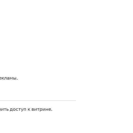
екламы.
ить доступ к витрине.