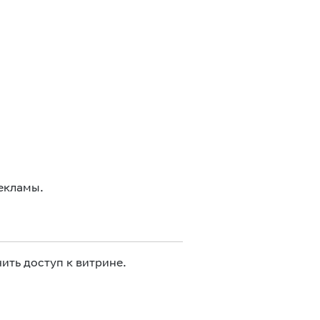
екламы.
ить доступ к витрине.