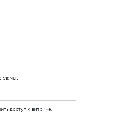
екламы.
ить доступ к витрине.