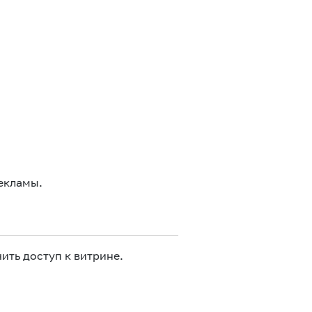
екламы.
ить доступ к витрине.