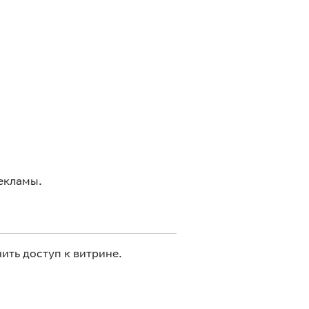
екламы.
ить доступ к витрине.