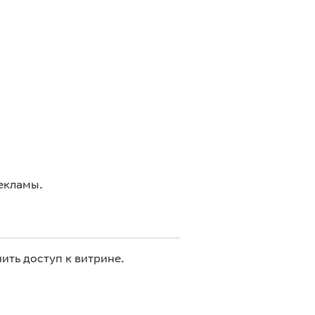
екламы.
ить доступ к витрине.