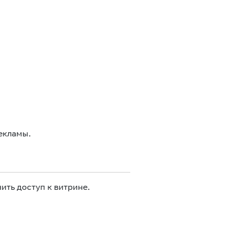
екламы.
ить доступ к витрине.