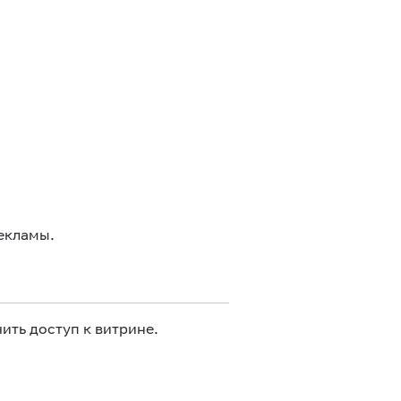
екламы.
ить доступ к витрине.