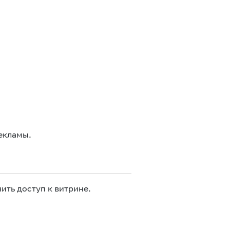
екламы.
ить доступ к витрине.