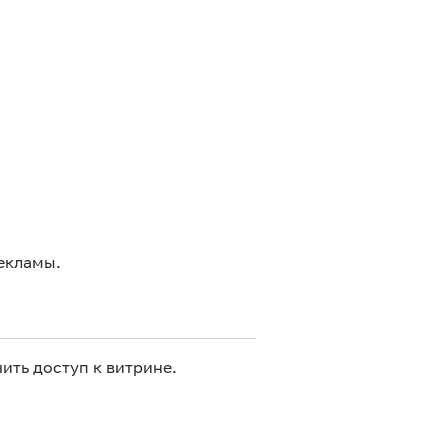
екламы.
ить доступ к витрине.