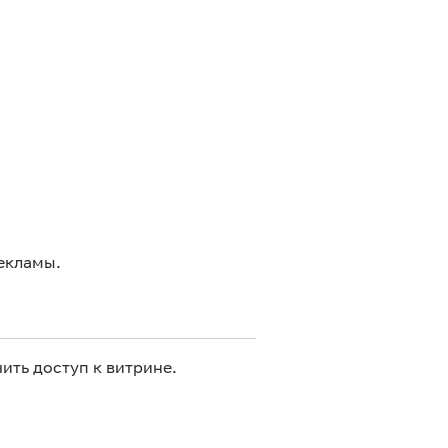
екламы.
ить доступ к витрине.