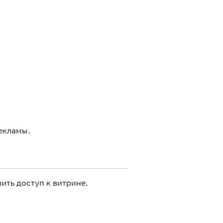
екламы.
ить доступ к витрине.