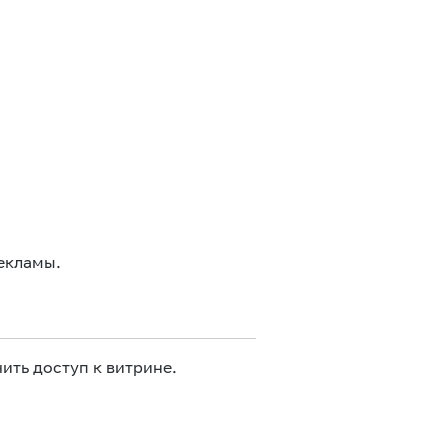
екламы.
ить доступ к витрине.