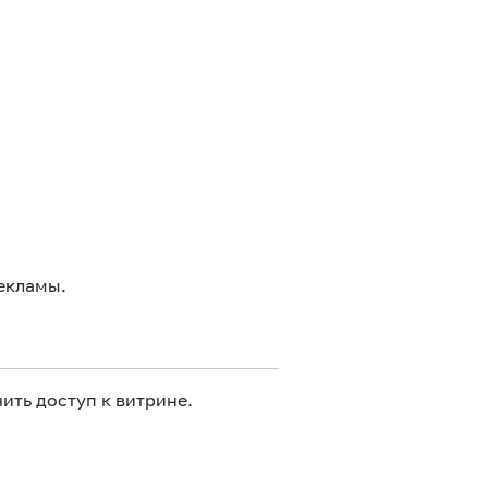
екламы.
ить доступ к витрине.