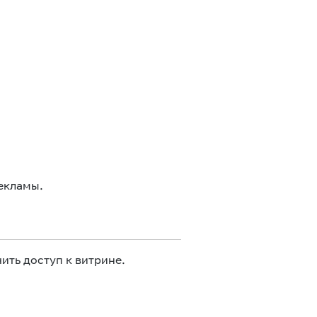
екламы.
ить доступ к витрине.