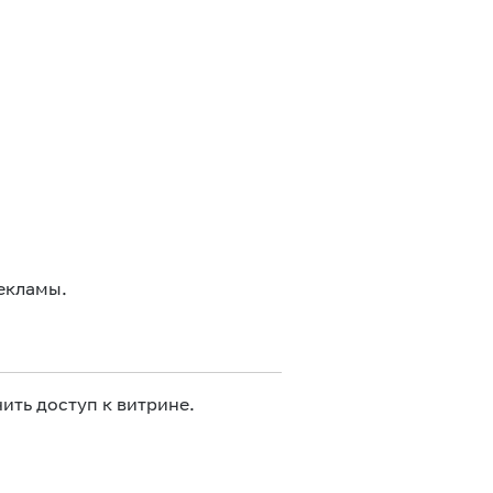
екламы.
ить доступ к витрине.