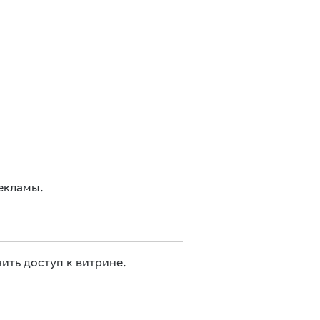
екламы.
ить доступ к витрине.