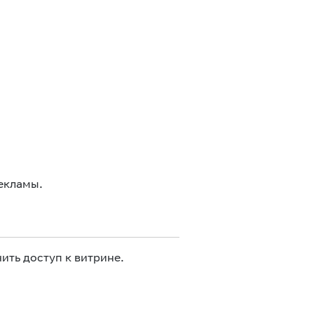
екламы.
ить доступ к витрине.