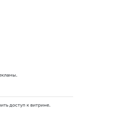
екламы.
ить доступ к витрине.