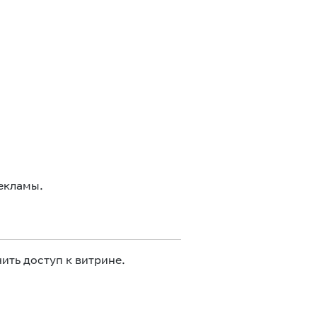
екламы.
ить доступ к витрине.