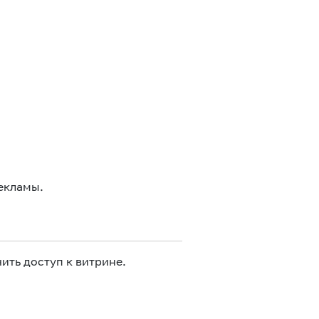
екламы.
ить доступ к витрине.