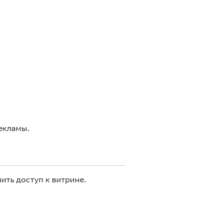
екламы.
ить доступ к витрине.