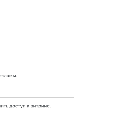
екламы.
ить доступ к витрине.