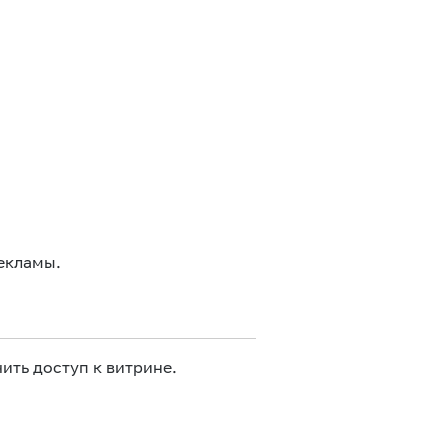
екламы.
ить доступ к витрине.