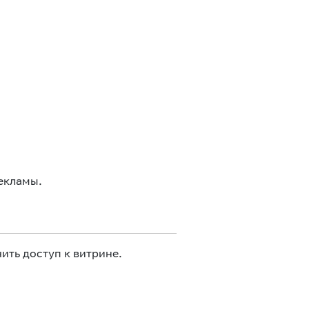
екламы.
ить доступ к витрине.