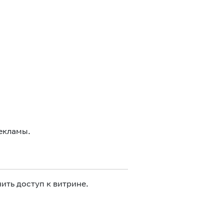
екламы.
ить доступ к витрине.