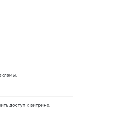
екламы.
ить доступ к витрине.