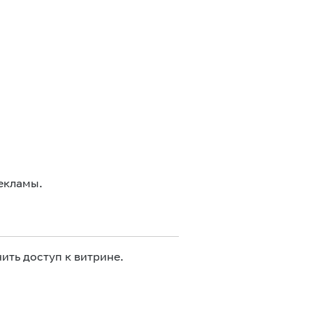
екламы.
ить доступ к витрине.