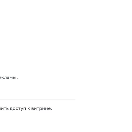
екламы.
ить доступ к витрине.