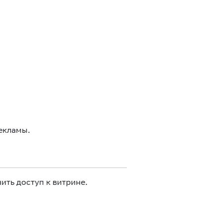
екламы.
ить доступ к витрине.