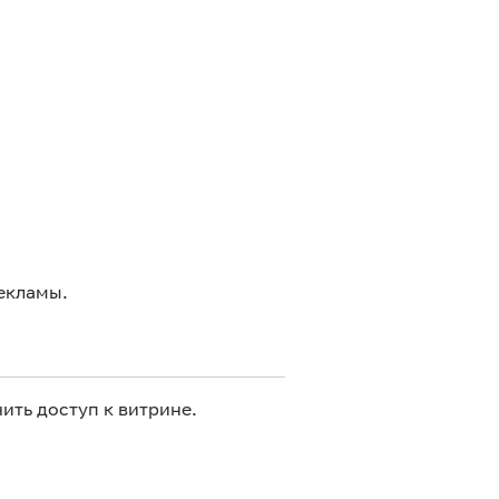
екламы.
ить доступ к витрине.