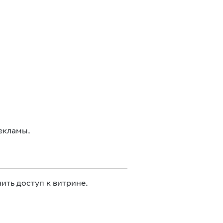
екламы.
ить доступ к витрине.