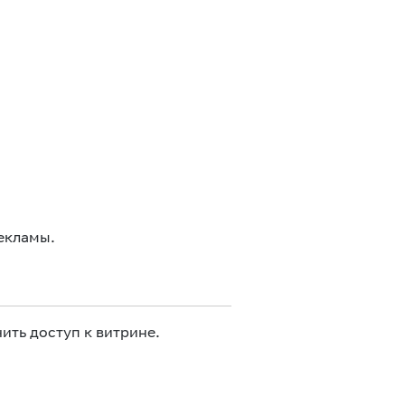
екламы.
ить доступ к витрине.