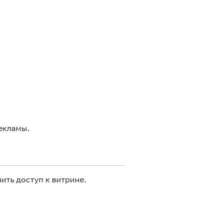
екламы.
ить доступ к витрине.