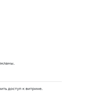
екламы.
ить доступ к витрине.