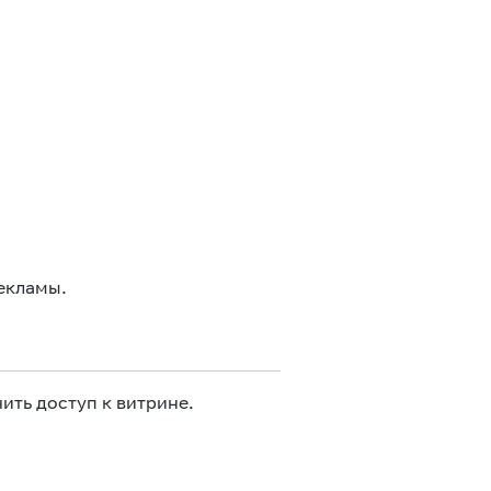
екламы.
ить доступ к витрине.