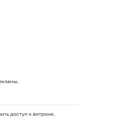
екламы.
ить доступ к витрине.