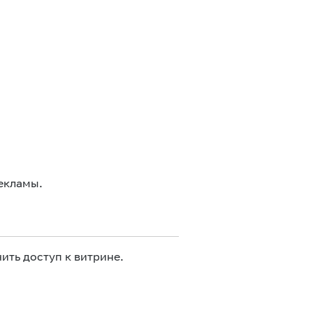
екламы.
ить доступ к витрине.