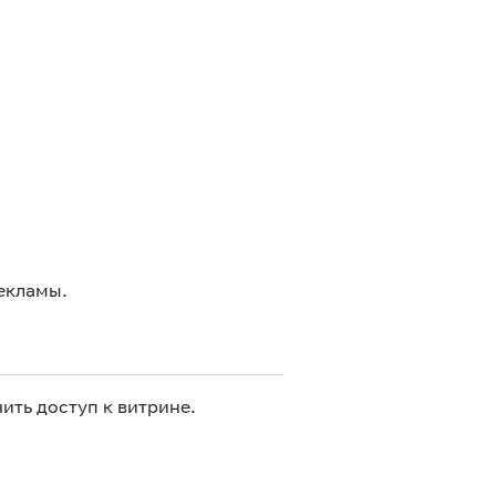
екламы.
ить доступ к витрине.