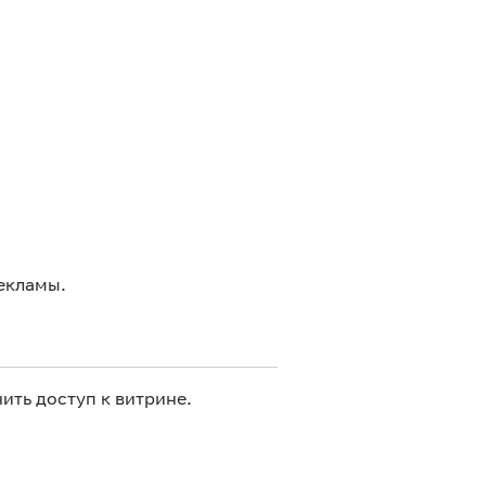
екламы.
ить доступ к витрине.