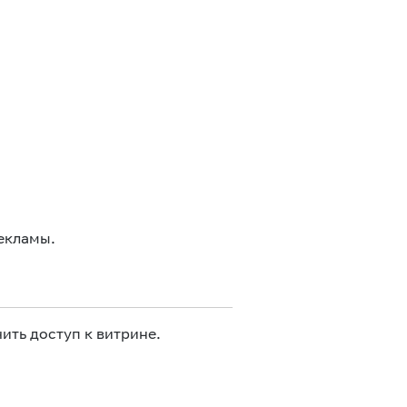
екламы.
ить доступ к витрине.