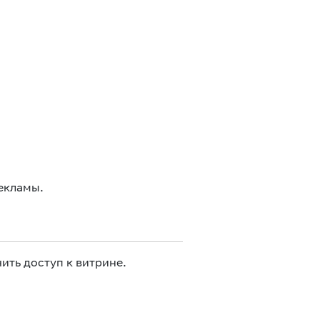
екламы.
ить доступ к витрине.