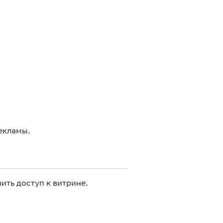
екламы.
ить доступ к витрине.