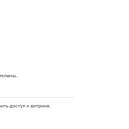
екламы.
ить доступ к витрине.