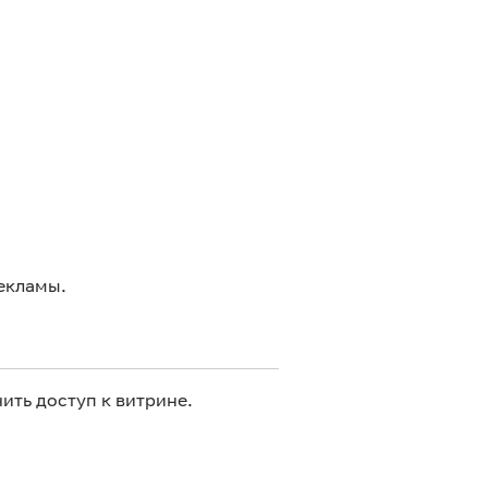
екламы.
ить доступ к витрине.