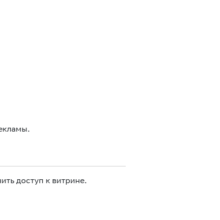
екламы.
ить доступ к витрине.