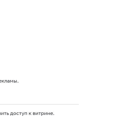
екламы.
ить доступ к витрине.