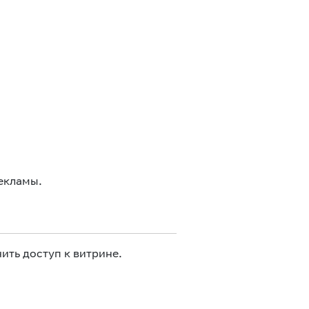
екламы.
ить доступ к витрине.