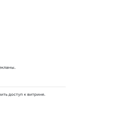
екламы.
ить доступ к витрине.