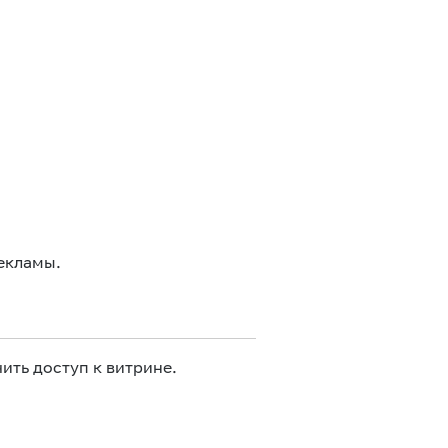
екламы.
ить доступ к витрине.